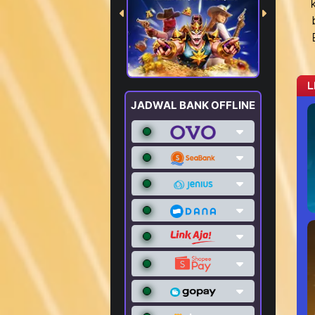
L
JADWAL BANK OFFLINE