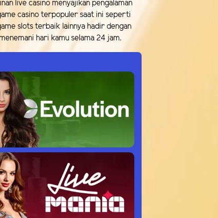
ainan live casino menyajikan pengalaman
me casino terpopuler saat ini seperti
game slots terbaik lainnya hadir dengan
p menemani hari kamu selama 24 jam.