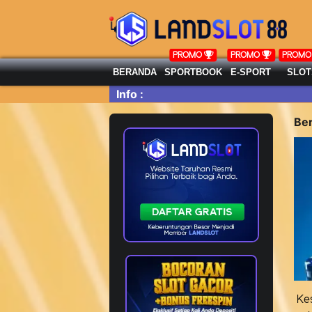
PROMO
PROMO
PROM
BERANDA
SPORTBOOK
E-SPORT
SLOT
SELAMAT DATANG DI LANDSLOT88 | P
Info :
Be
Ke