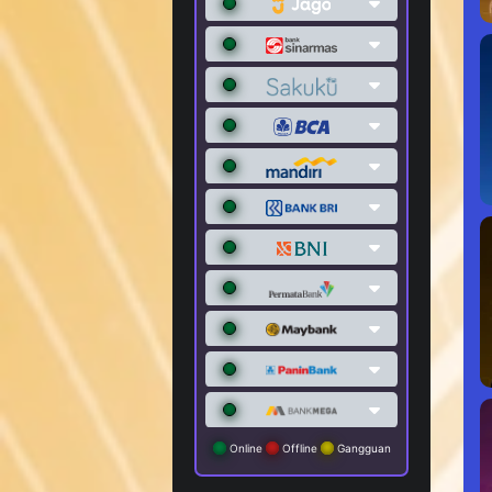
Online
Offline
Gangguan